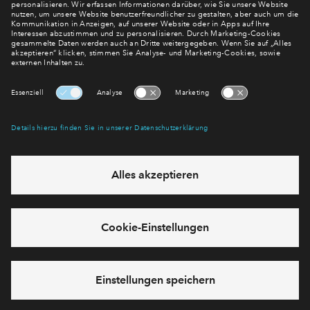
mehr! Wir halten Sie auf dem Laufenden – mit unserem
regelmäßig erscheinenden Newsletter informieren wir Sie
über den Stand dieses und weiterer Neubauprojekte.
E-Mail-Adresse
Abonnieren
Möchten Sie wissen, was wir mit Ihren Daten machen? Klicken Sie hier
für unsere
Datenschutzerklärung
.
Sie haben eine Frage? Dann rufen Sie uns gerne an (
+49 69
50603738)
oder hinterlassen Sie eine Nachricht über das
Formular: